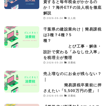
資すると毎年税金がかかるの
か！？海外ETFの法人税を徹底
解説
2026-06-24
法人税
千葉県の建設業向け｜簡易課税
は3種？4種？5
種？
とび工事・解体・
設計で変わる「みなし仕入率」
を税理士が整理
2026-05-29
消費税
売上増なのにお金が残らない？
｜
簡易課税卒業前に押
さえたい「5,500万円の壁」！
2026-05-09
消費税