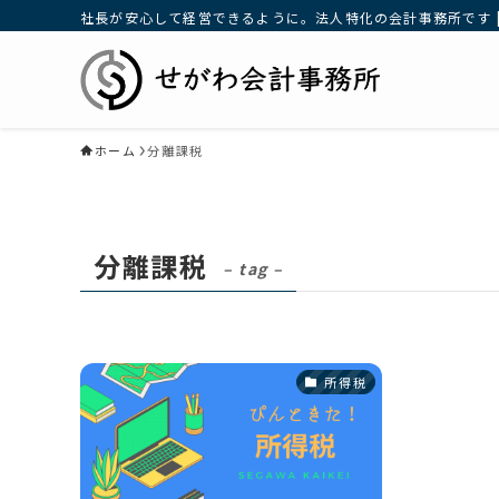
社長が安心して経営できるように。法人特化の会計事務所です |
ホーム
分離課税
分離課税
– tag –
所得税