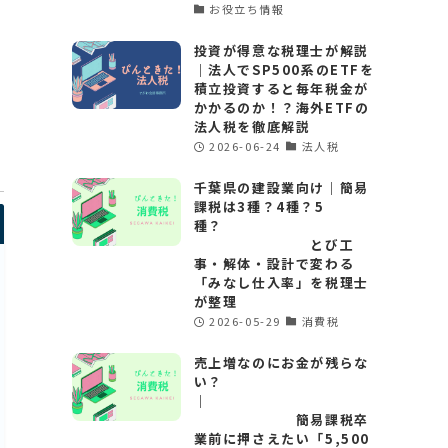
お役立ち情報
投資が得意な税理士が解説
｜法人でSP500系のETFを
断
積立投資すると毎年税金が
かかるのか！？海外ETFの
法人税を徹底解説
2026-06-24
法人税
千葉県の建設業向け｜簡易
課税は3種？4種？5
種？
とび工
事・解体・設計で変わる
「みなし仕入率」を税理士
が整理
2026-05-29
消費税
売上増なのにお金が残らな
い？
｜
簡易課税卒
業前に押さえたい「5,500