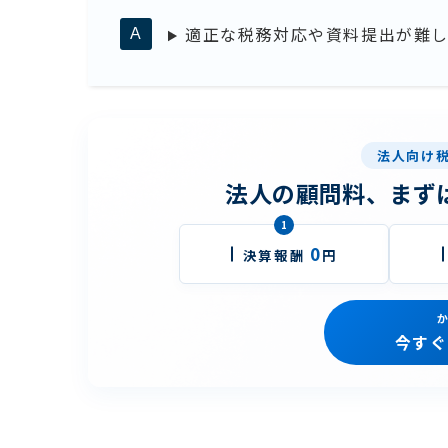
適正な税務対応や資料提出が難
法人向け
法人の顧問料、まず
1
0
決算報酬
円
か
今すぐ