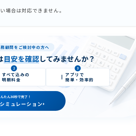
しい場合は対応できません。
税務顧問をご検討中の方へ
は
目安を確認
してみませんか？
2
3
すべて込みの
アプリで
明朗料金
簡単・効率的
んたん30秒で完了！
シミュレーション